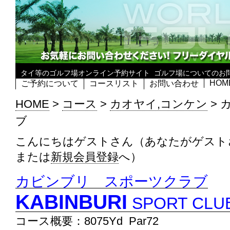
タイ等のゴルフ場オンライン予約サイト
ゴルフ場についてのお
HOM
ご予約について
コースリスト
お問い合わせ
HOME
>
コース
>
カオヤイ,コンケン
>
ブ
こんにちはゲストさん（あなたがゲスト
または
新規会員登録
へ）
カビンブリ スポーツクラブ
KABINBURI
SPORT CLU
コース概要：8075Yd Par72