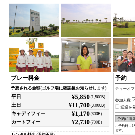
プレー料金
予約
予想される金額(ゴルフ場に確認後お知らせします)
ティーオフ
¥5,850
平日
(1,500B)
参加人数
¥11,700
土日
(3,000B)
送迎を
¥1,170
キャディフィー
(300B)
¥2,730
カートフィー
(700B)
ご予約時に1
ます。
レンタル料金 (予約不可)