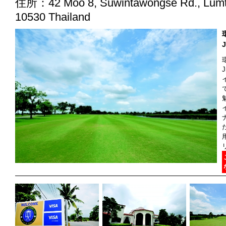
住所：42 Moo 8, Suwintawongse Rd., Lumto
10530 Thailand