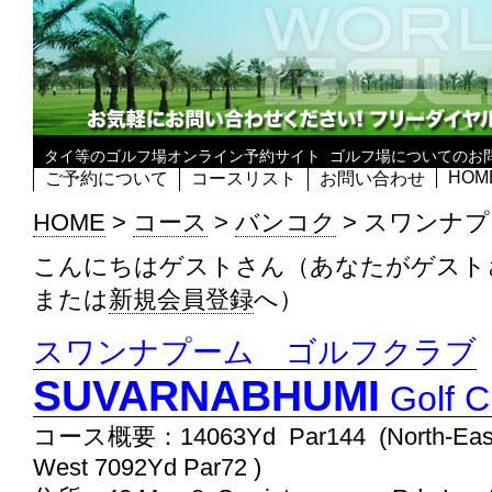
タイ等のゴルフ場オンライン予約サイト
ゴルフ場についてのお
HOM
ご予約について
コースリスト
お問い合わせ
HOME
>
コース
>
バンコク
>
スワンナプ
こんにちはゲストさん（あなたがゲスト
または
新規会員登録
へ）
スワンナプーム ゴルフクラブ
SUVARNABHUMI
Golf C
コース概要：14063Yd Par144 (North-East 
West 7092Yd Par72 )