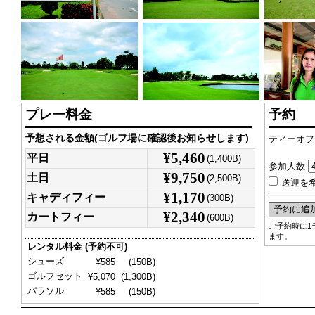
プレー料金
予約
予想される金額(ゴルフ場に確認後お知らせします)
ティーオフ
¥5,460
平日
(1,400B)
参加人数
¥9,750
土日
(2,500B)
送迎を
¥1,170
キャディフィー
(300B)
¥2,340
カートフィー
(600B)
ご予約時に1
ます。
レンタル料金 (予約不可)
シューズ
¥585
(150B)
ゴルフセット
¥5,070
(1,300B)
パラソル
¥585
(150B)